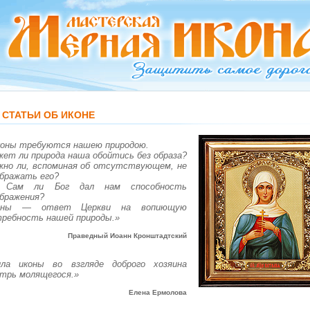
СТАТЬИ ОБ ИКОНЕ
«Иконы требуются нашею природою.
ет ли природа наша обойтись без образа?
но ли, вспоминая об отсутствующем, не
бражать его?
 Сам ли Бог дал нам способность
бражения?
оны — ответ Церкви на вопиющую
ребность нашей природы.»
Праведный Иоанн Кронштадтский
трь молящегося.»
Елена Ермолова