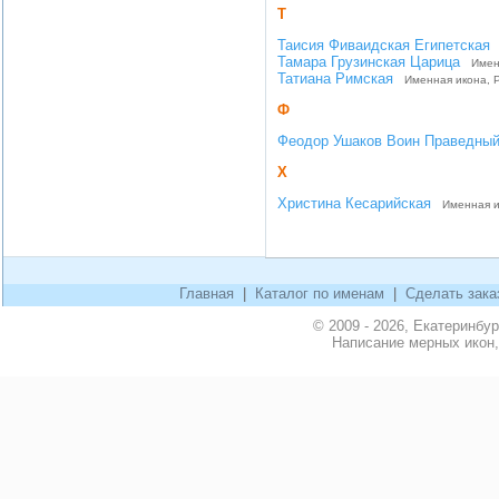
Т
Таисия Фиваидская Египетская
Тамара Грузинская Царица
Именн
Татиана Римская
Именная икона, Р
Ф
Феодор Ушаков Воин Праведны
Х
Христина Кесарийская
Именная ик
Главная
|
Каталог по именам
|
Сделать зака
© 2009 - 2026, Екатеринбу
Написание мерных икон,