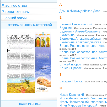
Д
ВОПРОС-ОТВЕТ
Домна Никомидийская Дева
Имен
НАШИ ПАРТНЕРЫ
Е
ОБЩИЙ ФОРУМ
Евгений Севастийский
Именная ик
ПРЕССА О НАШЕЙ МАСТЕРСКОЙ
Евдокия
Именная икона, Рукописная
Евдокия и Ангел-Хранитель
Име
Екатерина
Именная икона, Рукописн
Екатерина Александрийская
Име
Екатерина Александрийская
Име
Елена Равноапостольная Конст
икона,
№4100
Елена Равноапостольная Конст
икона,
№4062
Елена Равноапостольная Конст
икона,
№4071
Елисей пророк
Именная икона,
№4
Елисей Пророк
Именная икона, Рук
З
Захария Пророк
Именная икона, Ру
И
Иаков Катанский
Именная икона, Р
Игорь Черниговский, благоверны
Игорь Черниговский, благоверны
НАШИ РУБРИКИ
Илия Муромец Печерский
Именна