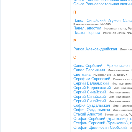
Ольга Равноапостольная княгин
П
Павел Синайский Игумен Свящ
Рукописная икона,
№4089
Павел, апостол
Именная икона, Ру
Платон Горных
Именная икона,
№4
Р
Раиса Александрийская
Именная 
С
Савва Сербский Ii Архиепископ
Савел Персиянин
Именная икона, 
Светлана
Именная икона,
№4007
Серафим Саровский
Именная икон
Сергий Валаамский
Именная икона
Сергий Радонежский
Именная икон
Сергий Синайский
Именная икона, 
Сергий Синайский
Именная икона, 
Сергий Синайский
Именная икона, 
София Суздальская
Именная икон
София Суздальская
Именная икон
Стахий Апостол
Именная икона, Ру
Стефан Сербский (Бранкович), 
Стефан Сербский (Бранкович), 
Стефан Щилянович Сербский
Им