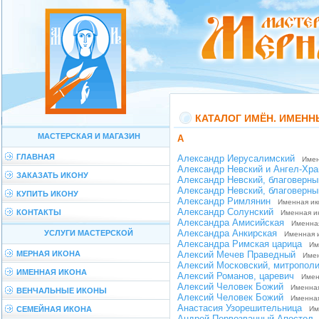
КАТАЛОГ ИМЁН. ИМЕН
МАСТЕРСКАЯ И МАГАЗИН
А
ГЛАВНАЯ
Александр Иерусалимский
Именн
Александр Невский и Ангел-Хра
ЗАКАЗАТЬ ИКОНУ
Александр Невский, благоверны
Александр Невский, благоверны
КУПИТЬ ИКОНУ
Александр Римлянин
Именная ик
Александр Солунский
КОНТАКТЫ
Именная ик
Александра Амисийская
Именная 
Александра Анкирская
УСЛУГИ МАСТЕРСКОЙ
Именная 
Александра Римская царица
Име
МЕРНАЯ ИКОНА
Алексий Мечев Праведный
Именн
Алексий Московский, митрополи
ИМЕННАЯ ИКОНА
Алексий Романов, царевич
Именн
Алексий Человек Божий
Именная 
ВЕНЧАЛЬНЫЕ ИКОНЫ
Алексий Человек Божий
Именная 
Анастасия Узорешительница
СЕМЕЙНАЯ ИКОНА
Име
Андрей Первозванный Апостол