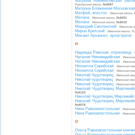
Матрона Анемнясевская (бел
Рукописная икона,
№4087
Матрона Блаженная Московска
Матфей, апостол
Именная икона, Р
Мелана
Именная икона,
№4001
Мелана
Именная икона,
№4019
Меркурий Смоленский
Именная ик
Мирон Критский
Именная икона, Ру
Михаил Архангел, архистратиг
И
Н
Надежда Римская, отроковица
И
Наталия Никомидийская
Именная
Наталия Никомидийская
Именная 
Неонилла Сирийская
Именная икон
Неонилла Сирийская
Именная икон
Николай Чудотворец
Именная ико
Николай чудотворец
Именная ико
Николай Чудотворец
Именная икон
Николай Чудотворец Мирликий
№4123
Николай Чудотворец Мирликийс
Николай Чудотворец Мирликийс
№4078
Нина Равноапостольная
Именная
Нина Равноапостольная
Именная 
О
Ольга Равноапостольная княгин
Ольга Равноапостольная княгин