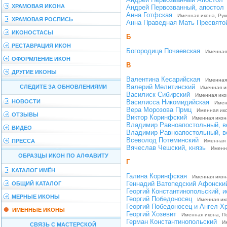
ХРАМОВАЯ ИКОНА
Андрей Первозванный, aпостол
Анна Готфская
Именная икона, Рук
ХРАМОВАЯ РОСПИСЬ
Анна Праведная Мать Пресвято
ИКОНОСТАСЫ
Б
РЕСТАВРАЦИЯ ИКОН
Богородица Почаевская
Именная 
ОФОРМЛЕНИЕ ИКОН
В
ДРУГИЕ ИКОНЫ
Валентина Кесарийская
Именная 
Валерий Мелитинский
СЛЕДИТЕ ЗА ОБНОВЛЕНИЯМИ
Именная и
Василиск Сибирский
Именная икон
НОВОСТИ
Василисса Никомидийская
Именн
Вера Морозова Прмц
Именная ико
ОТЗЫВЫ
Виктор Коринфский
Именная икон
Владимир Равноапостольный, в
ВИДЕО
Владимир Равноапостольный, в
Всеволод Потеминский
ПРЕССА
Именная и
Вячеслав Чешский, князь
Именна
ОБРАЗЦЫ ИКОН ПО АЛФАВИТУ
Г
КАТАЛОГ ИМЁН
Галина Коринфская
Именная икон
Геннадий Ватопедский Афонски
ОБЩИЙ КАТАЛОГ
Георгий Константинопольский, 
МЕРНЫЕ ИКОНЫ
Георгий Победоносец
Именная ико
Георгий Победоносец и Ангел-Х
ИМЕННЫЕ ИКОНЫ
Георгий Хозевит
Именная икона, П
Герман Константинопольский
Им
СВЯЗЬ С МАСТЕРСКОЙ