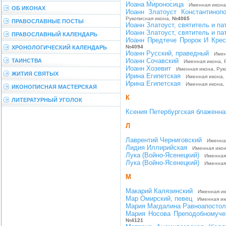
Иоана Мироносица
Именная икона
ОБ ИКОНАХ
Иоанн Златоуст Константинопо
Рукописная икона,
№4065
ПРАВОСЛАВНЫЕ ПОСТЫ
Иоанн Златоуст, святитель и па
Иоанн Златоуст, святитель и па
ПРАВОСЛАВНЫЙ КАЛЕНДАРЬ
Иоанн Предтече Пророк И Крес
№4094
ХРОНОЛОГИЧЕСКИЙ КАЛЕНДАРЬ
Иоанн Русский, праведный
Именн
Иоанн Сочавский
ТАИНСТВА
Именная икона, Р
Иоанн Хозевит
Именная икона, Рук
ЖИТИЯ СВЯТЫХ
Ирина Египетская
Именная икона,
Ирина Египетская
Именная икона, 
ИКОНОПИСНАЯ МАСТЕРСКАЯ
К
ЛИТЕРАТУРНЫЙ УГОЛОК
Ксения Петербургская блаженна
Л
Лаврентий Черниговский
Именная
Лидия Иллирийская
Именная икона
Лука (Войно-Ясенецкий)
Именная
Лука (Войно-Ясенецкий)
Именная
М
Макарий Калязинский
Именная ико
Мар Омирский, певец
Именная ико
Мария Магдалина Равноапостол
Мария Носова Преподобномуче
№4121