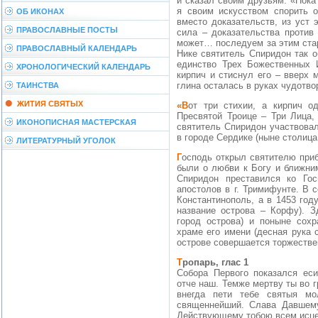
и сказал своим друзьям: «Пока
я своим искусством спорить о
ОБ ИКОНАХ
вместо доказательств, из уст 
ПРАВОСЛАВНЫЕ ПОСТЫ
сила – доказательства против 
может… последуем за этим стар
ПРАВОСЛАВНЫЙ КАЛЕНДАРЬ
Нике святитель Спиридон так 
единство Трех Божественных 
ХРОНОЛОГИЧЕСКИЙ КАЛЕНДАРЬ
кирпич и стиснул его – вверх 
глина осталась в руках чудотво
ТАИНСТВА
ЖИТИЯ СВЯТЫХ
«Вот три стихии, а кирпич один, - сказал святитель Спиридон. – Так и в
Пресвятой Троице – Три Лица,
ИКОНОПИСНАЯ МАСТЕРСКАЯ
святитель Спиридон участвовал
в городе Сердике (ныне столиц
ЛИТЕРАТУРНЫЙ УГОЛОК
Господь открыл святителю приближение его кончины. Последние слова святого
были о любви к Богу и ближни
Спиридон преставился ко Гос
апостолов в г. Тримифунте. В 
Константинополь, а в 1453 год
название острова – Корфу). З
город острова) и поныне сох
храме его имени (десная рука 
острове совершается торжестве
Тропарь, глас 1
Собора Первого показался еси
отче наш. Темже мертву ты во г
внегда пети тебе святыя м
священнейший. Слава Давшему
Действующему тобою всем исце