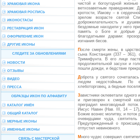
чистой и богоугодной жизнью
ХРАМОВАЯ ИКОНА
ветхозаветным праведникам: Д
ХРАМОВАЯ РОСПИСЬ
кротости, Иакову – в сердечно
зрелом возрасте святой Сп
ИКОНОСТАСЫ
доброжелательность и душев
бездомные находили у него при
РЕСТАВРАЦИЯ ИКОН
память о Боге и добрые д
благодатными дарами: прозо
ОФОРМЛЕНИЕ ИКОН
изгнания бесов.
ДРУГИЕ ИКОНЫ
После смерти жены, в царствование Константина Великого (324 – 337) и его
СЛЕДИТЕ ЗА ОБНОВЛЕНИЯМИ
сына Констанция (337 – 361),
Тримифунта. В его лице паст
НОВОСТИ
продолжительной засухи и гол
пошли дожди, и бедствие прекр
ОТЗЫВЫ
Доброта у святого сочеталась со справедливой строгостью по отношению к
ВИДЕО
людям недостойным. По е
хлеботорговец, а бедные посел
ПРЕССА
Завистники оклеветали одного из друзей святителя. Тот был заключен в тюрьму
ОБРАЗЦЫ ИКОН ПО АЛФАВИТУ
и приговорен к смертной ка
преградил многоводный поток
КАТАЛОГ ИМЁН
Иисус Навин (Нав. III, 14 – 1
ОБЩИЙ КАТАЛОГ
Божие вознес молитву, и поток
очевидцами чуда, святитель
МЕРНЫЕ ИКОНЫ
Предупрежденный о происшед
отпустил невиновного.
ИМЕННЫЕ ИКОНЫ
Много чудес совершил святитель Спиридон. Однажды во время Богослужения в
СВЯЗЬ С МАСТЕРСКОЙ