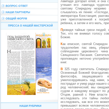
лампаде догорал елей, и она с
утешил его: лампада чудесно
ВОПРОС-ОТВЕТ
святому Спиридону незримо 
слышалось их пение: «Господи,
НАШИ ПАРТНЕРЫ
императора Констанция; разгов
ОБЩИЙ ФОРУМ
уже приготовленной к погре
ребенка, а затем и его мать, п
ПРЕССА О НАШЕЙ МАСТЕРСКОЙ
Провидя тайные грехи людей, святой призывал их к покаянию и исправлению.
Тех, кто не внимал голосу сов
Божие.
Как епископ, святой Спиридон являл пастве пример добродетельной жизни и
трудолюбия: пас овец, убира
соблюдении церковного чина
Священного Писания. Святитель
проповедях неточно употребля
книг.
В 325 году святитель Спиридон участвовал в I Вселенском Соборе в Никее.
Осененный Божией благодатию,
философа, защищавшего е
умилосердившись над нами, з
пострадал и умер ради нашего с
род человеческий; мы ожидае
судом и каждому воздаст по д
Отцом, равной с Ним власти
исследовать эти тайны люб
исследовать, как все это може
превышают всякое человеческо
НАШИ РУБРИКИ