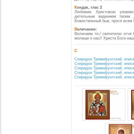
Кондак, глас 2
Любовию Христовою уязвив
детельным видением твоим д
Божественный быв, прося всем 
Величание:
Величаем тя,/ святителю отче 
молиши о нас// Христа Бога наш
С
Спиридон Тримифунтский, епис
Спиридон Тримифунтский, епис
Спиридон Тримифунтский, епис
Спиридон Тримифунтский, епис
Спиридон Тримифунтский, епис