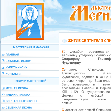
ЖИТИЕ СВЯТИТЕЛЯ СП
МАСТЕРСКАЯ И МАГАЗИН
25 декабря совершается память
ГЛАВНАЯ
великому угоднику Божию - 
Спиридону Тримифунт
ЗАКАЗАТЬ ИКОНУ
Чудотворцу.
КУПИТЬ ИКОНУ
Святитель Спиридон, епископ
Тримифунтский (Салами
КОНТАКТЫ
чудотворец, родился в конце I
острове Кипре, где Евангелие
УСЛУГИ МАСТЕРСКОЙ
было возвещено в I веке
апостолами Павлом и Варнав
МЕРНАЯ ИКОНА
XIII, 4-12). О существовании
ИМЕННАЯ ИКОНА
Церкви с глубокой др
свидетельствуют многие 
ВЕНЧАЛЬНЫЕ ИКОНЫ
святые.
СЕМЕЙНАЯ ИКОНА
С детских лет святой Спиридон пас овец,