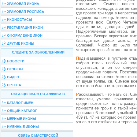
отселиться. Симеон нашел
ХРАМОВАЯ ИКОНА
высохшего колодца, а затем ка
ХРАМОВАЯ РОСПИСЬ
где провел три года в непреста
надежде на помощь Божию он 
ИКОНОСТАСЫ
провести всю Святую Четыре
еды и питья, двадцать дней 
РЕСТАВРАЦИЯ ИКОН
Подкрепляемый молитвой, он
ОФОРМЛЕНИЕ ИКОН
правило. Вскоре окрестные жит
благодатных делах аскета, 
ДРУГИЕ ИКОНЫ
болезней. Число их было т
четырехметровый столп, на кото
СЛЕДИТЕ ЗА ОБНОВЛЕНИЯМИ
Подвизавшиеся в пустыне отцы решили проверить, не в прелести ли тот, кто
НОВОСТИ
избрал столь необычный под
спуститься, и он со смире
ОТЗЫВЫ
продолжение подвига. Посетив
совершил на столпе Божественн
ВИДЕО
от шума толпы, св. Симеон вс
ПРЕССА
его столп был в пять раз выше 
ОБРАЗЦЫ ИКОН ПО АЛФАВИТУ
Рассказывают, что мать св. Симеона, нашедшая своего сына, когда он уже стал
известен, умерла, приникнув
КАТАЛОГ ИМЁН
среди несметных толп стражду
принести ее гроб и с такой не
ОБЩИЙ КАТАЛОГ
просияло блаженной улыбкой. 
459 г), 47 из которых он прове
МЕРНЫЕ ИКОНЫ
узнав о его стойкости и терпени
ИМЕННЫЕ ИКОНЫ
СВЯЗЬ С МАСТЕРСКОЙ