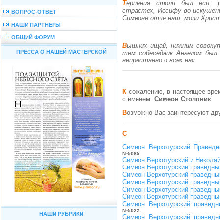
Терпения столп был еси, ревновавый праотцем, преподобне, Иову во
страстех, Иосифу во искушен
ВОПРОС-ОТВЕТ
Симеоне отче наш, моли Христ
НАШИ ПАРТНЕРЫ
ОБЩИЙ ФОРУМ
Вышних ищай, нижним совокупляйся и колесницу огненную столп соделавый,
ПРЕССА О НАШЕЙ МАСТЕРСКОЙ
тем собеседник Ангелом был 
непрестанно о всех нас.
К сожалению, в настоящее время в нашем каталоге не найдено ни одной иконы
с именем:
Симеон Столпник
Возможно Вас заинтересуют др
С
Симеон Верхотурский Праведн
№5085
Симеон Верхотурский и Никола
Симеон Верхотурский праведны
Симеон Верхотурский праведны
Симеон Верхотурский праведны
Симеон Верхотурский праведны
Симеон Верхотурский праведны
Симеон Верхотурский праведн
№5022
НАШИ РУБРИКИ
Симеон Верхотурский праведн