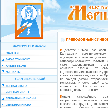
ПРЕПОДОБНЫЙ СИМЕО
МАСТЕРСКАЯ И МАГАЗИН
В детстве Симеон пас овец своего отца в
ГЛАВНАЯ
Каппадокии и был прилежным 
однажды в храме не услышал
ЗАКАЗАТЬ ИКОНУ
заповеди блаженств. Мальчик 
стал расспрашивать стоя
КУПИТЬ ИКОНУ
опытного старца. Тот объ
содержание услышанного и укр
КОНТАКТЫ
в нем желание следовать за Хр
не заходя домой, отправилс
УСЛУГИ МАСТЕРСКОЙ
монастырь и семь дней сле
МЕРНАЯ ИКОНА
принять его. Он стал посл
восемнадцать лет иноком.
ИМЕННАЯ ИКОНА
Подвиг строжайшего воздержания и
ВЕНЧАЛЬНЫЕ ИКОНЫ
непрестанной молитвы сов
показались трудны для брати
СЕМЕЙНАЯ ИКОНА
разрушать общежития, игумен