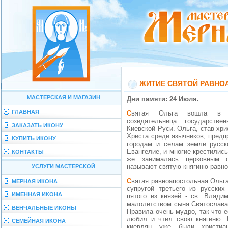
ЖИТИЕ СВЯТОЙ РАВНО
МАСТЕРСКАЯ И МАГАЗИН
Дни памяти: 24 Июля.
ГЛАВНАЯ
Святая Ольга вошла в историю как великая
созидательница государств
ЗАКАЗАТЬ ИКОНУ
Киевской Руси. Ольга, став хри
Христа среди язычников, предп
КУПИТЬ ИКОНУ
городам и селам земли русск
Евангелие, и многие крестились
КОНТАКТЫ
же занималась церковным с
называют святую княгиню равно
УСЛУГИ МАСТЕРСКОЙ
Святая равноапостольная Ольга, в крещении Елена, была
МЕРНАЯ ИКОНА
супругой третьего из русских
ИМЕННАЯ ИКОНА
пятого из князей - св. Влади
малолетством сына Святослава,
ВЕНЧАЛЬНЫЕ ИКОНЫ
Правила очень мудро, так что 
любил и чтил свою княгиню. 
СЕМЕЙНАЯ ИКОНА
киевлян уже были христиа