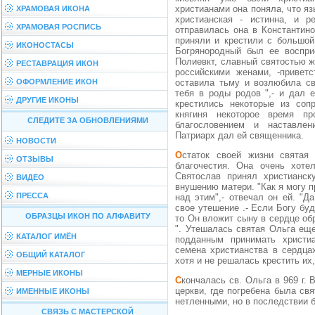
христианами она поняла, что яз
ХРАМОВАЯ ИКОНА
христианская - истинна, и р
ХРАМОВАЯ РОСПИСЬ
отправилась она в Константино
приняли и крестили с большой
ИКОНОСТАСЫ
Богрянородный был ее воспри
Полиевкт, славный святостью ж
РЕСТАВРАЦИЯ ИКОН
российскими женами, -привет
ОФОРМЛЕНИЕ ИКОН
оставила тьму и возлюбила св
тебя в роды родов ",- и дал 
ДРУГИЕ ИКОНЫ
крестились некоторые из соп
княгиня некоторое время пр
СЛЕДИТЕ ЗА ОБНОВЛЕНИЯМИ
благословением и наставлен
Патриарх дал ей священника.
НОВОСТИ
Остаток своей жизни святая княгиня проводила в подвигах христианского
ОТЗЫВЫ
благочестия. Она очень хоте
Святослав принял христианск
ВИДЕО
внушению матери. "Как я могу 
ПРЕССА
над этим",- отвечал он ей. "Д
свое утешение .- Если Богу бу
ОБРАЗЦЫ ИКОН ПО АЛФАВИТУ
то Он вложит сыну в сердце об
". Утешалась святая Ольга еще
КАТАЛОГ ИМЁН
подданным принимать христи
семена христианства в сердца
ОБЩИЙ КАТАЛОГ
хотя и не решалась крестить их
МЕРНЫЕ ИКОНЫ
Скончалась св. Ольга в 969 г. В княжестве святого Владимира при перестройке
церкви, где погребена была св
ИМЕННЫЕ ИКОНЫ
нетленными, но в последствии 
СВЯЗЬ С МАСТЕРСКОЙ