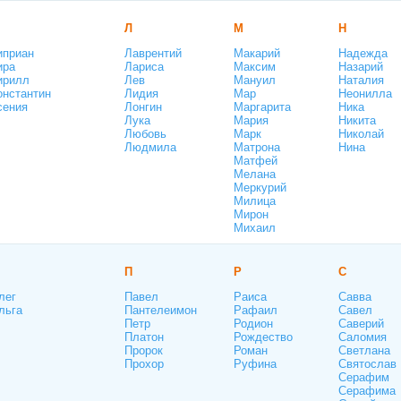
Л
М
Н
иприан
Лаврентий
Макарий
Надежда
ира
Лариса
Максим
Назарий
ирилл
Лев
Мануил
Наталия
онстантин
Лидия
Мар
Неонилла
сения
Лонгин
Маргарита
Ника
Лука
Мария
Никита
Любовь
Марк
Николай
Людмила
Матрона
Нина
Матфей
Мелана
Меркурий
Милица
Мирон
Михаил
П
Р
С
лег
Павел
Раиса
Савва
льга
Пантелеимон
Рафаил
Савел
Петр
Родион
Саверий
Платон
Рождество
Саломия
Пророк
Роман
Светлана
Прохор
Руфина
Святослав
Серафим
Серафима