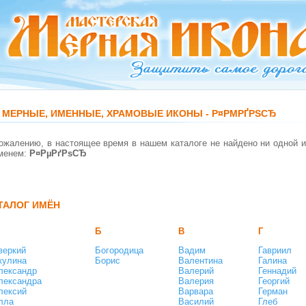
МЕРНЫЕ, ИМЕННЫЕ, ХРАМОВЫЕ ИКОНЫ - Р¤РΜРҐРЅСЂ
менем:
Р¤РµРґРѕСЂ
ТАЛОГ ИМЁН
Б
В
Г
веркий
Богородица
Вадим
Гавриил
кулина
Борис
Валентина
Галина
лександр
Валерий
Геннадий
лександра
Валерия
Георгий
лексий
Варвара
Герман
лла
Василий
Глеб