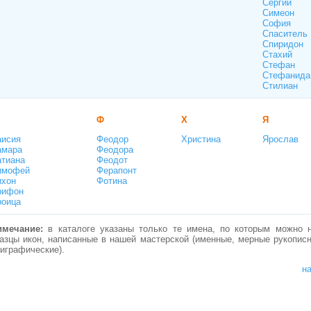
Сергий
Симеон
София
Спаситель
Спиридон
Стахий
Стефан
Стефанида
Стилиан
Ф
Х
Я
аисия
Феодор
Христина
Ярослав
амара
Феодора
атиана
Феодот
имофей
Ферапонт
ихон
Фотина
рифон
роица
римечание:
в каталоге указаны только те имена, по которым можно 
азцы икон, написанные в нашей мастерской (именные, мерные рукопис
играфические).
н