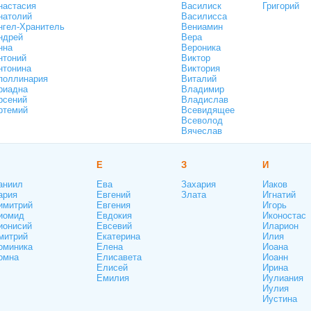
настасия
Василиск
Григорий
натолий
Василисса
нгел-Хранитель
Вениамин
ндрей
Вера
нна
Вероника
нтоний
Виктор
нтонина
Виктория
поллинария
Виталий
риадна
Владимир
рсений
Владислав
ртемий
Всевидящее
Всеволод
Вячеслав
Е
З
И
аниил
Ева
Захария
Иаков
ария
Евгений
Злата
Игнатий
имитрий
Евгения
Игорь
иомид
Евдокия
Иконостас
ионисий
Евсевий
Иларион
митрий
Екатерина
Илия
оминика
Елена
Иоана
омна
Елисавета
Иоанн
Елисей
Ирина
Емилия
Иулиания
Иулия
Иустина